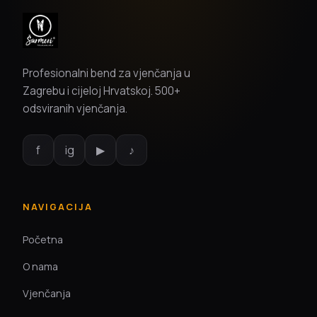
Profesionalni bend za vjenčanja u
Zagrebu i cijeloj Hrvatskoj. 500+
odsviranih vjenčanja.
f
ig
▶
♪
NAVIGACIJA
Početna
O nama
Vjenčanja