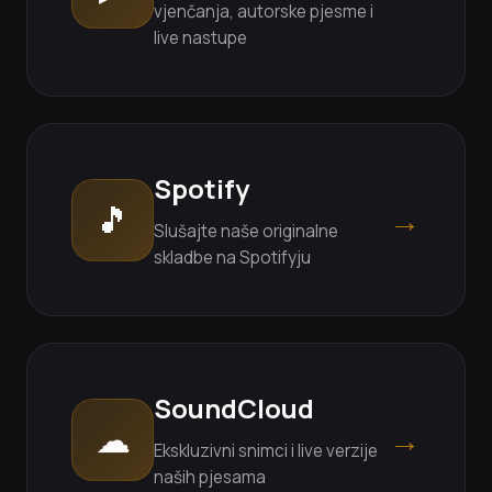
vjenčanja, autorske pjesme i
live nastupe
Spotify
🎵
→
Slušajte naše originalne
skladbe na Spotifyju
SoundCloud
☁
→
Ekskluzivni snimci i live verzije
naših pjesama